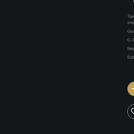
Tip
imó
Qua
C. 
Ne
Est