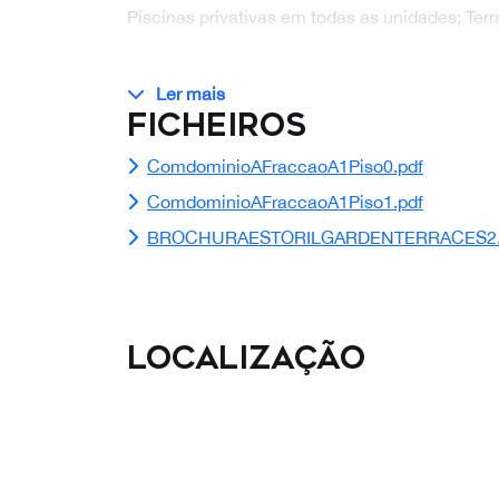
Piscinas privativas em todas as unidades; Te
Ler mais
Ficheiros
ComdominioAFraccaoA1Piso0.pdf
ComdominioAFraccaoA1Piso1.pdf
BROCHURAESTORILGARDENTERRACES2.
Localização