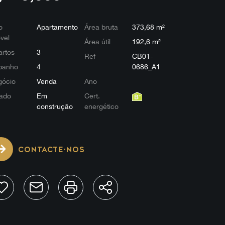
o
Apartamento
Área bruta
373,68 m²
vel
Área útil
192,6 m²
rtos
3
Ref
CB01-
banho
4
0686_A1
gócio
Venda
Ano
ado
Em
Cert.
construção
energético
CONTACTE-NOS