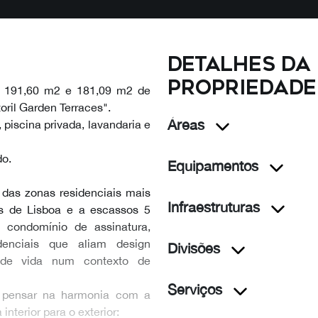
Detalhes da
propriedade
de 191,60 m2 e 181,09 m2 de
oril Garden Terraces".
Áreas
 piscina privada, lavandaria e
do.
Equipamentos
 das zonas residenciais mais
Infraestruturas
os de Lisboa e a escassos 5
condomínio de assinatura,
enciais que aliam design
Divisões
e de vida num contexto de
Serviços
a pensar na harmonia com a
nterior para o exterior: