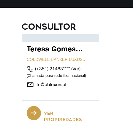
Consultor
Teresa Gomes
Cardoso
COLDWELL BANKER LUXUS
CASCAIS...
(+351) 21483****
(Ver)
(Chamada para rede fixa nacional)
tc@cbluxus.pt
VER
PROPRIEDADES