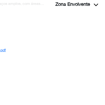
rraços amplos, com áreas…
Zona Envolvente
pdf