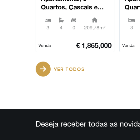
Quartos, Cascais e
Quar
Estoril - Cascais
Estor
3
4
0
209,78m²
3
€
1,865,000
Venda
Venda
VER TODOS
Deseja receber todas as novid