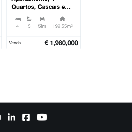
Quartos, Cascais e
Estoril - Cascais
4
5
Sim
199,55m²
€
1,980,000
Venda