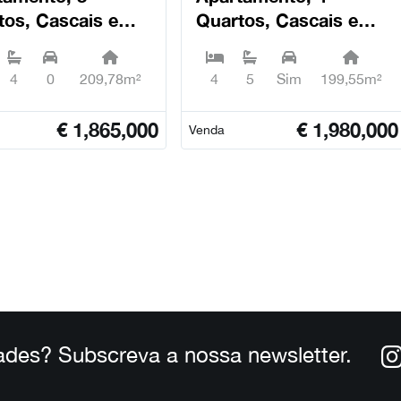
tos, Cascais e
Quartos, Cascais e
il - Cascais
Estoril - Cascais
4
0
209,78m²
4
5
Sim
199,55m²
€
1,865,000
€
1,980,000
Venda
ades? Subscreva a nossa newsletter.