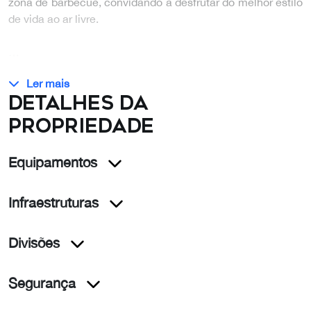
zona de barbecue, convidando a desfrutar do melhor estilo
de vida ao ar livre.
…
Ler mais
Detalhes da
propriedade
Equipamentos
Infraestruturas
Divisões
Segurança