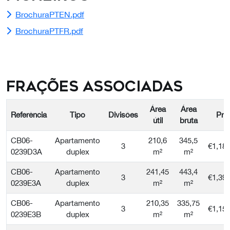
BrochuraPTEN.pdf
BrochuraPTFR.pdf
Frações Associadas
Área
Área
Referência
Tipo
Divisões
Pre
útil
bruta
CB06-
Apartamento
210,6
345,5
3
€1,18
0239D3A
duplex
m²
m²
CB06-
Apartamento
241,45
443,4
3
€1,39
0239E3A
duplex
m²
m²
CB06-
Apartamento
210,35
335,75
3
€1,15
0239E3B
duplex
m²
m²