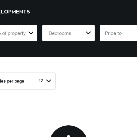
ELOPMENTS
 of property
Bedrooms
12
ies per page