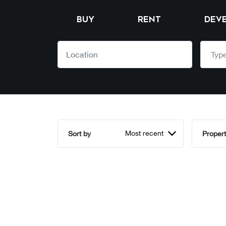
BUY
RENT
DEV
Type
Most recent
Sort by
Propert