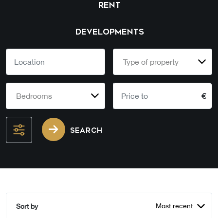
RENT
DEVELOPMENTS
Type of property
Bedrooms
€
SEARCH
Most recent
Sort by